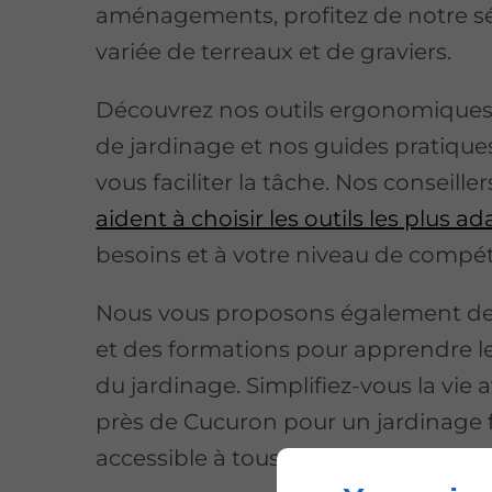
aménagements, profitez de notre sé
variée de terreaux et de graviers.
Découvrez nos outils ergonomiques,
de jardinage et nos guides pratique
vous faciliter la tâche. Nos conseille
aident à choisir les outils les plus a
besoins et à votre niveau de compé
Nous vous proposons également des
et des formations pour apprendre l
du jardinage. Simplifiez-vous la vi
près de Cucuron pour un jardinage f
accessible à tous.