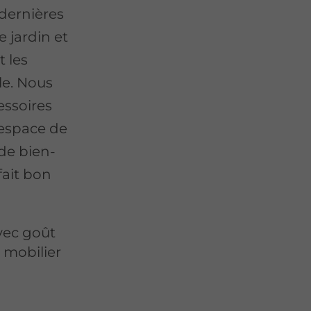
 dernières
 jardin et
t les
le. Nous
ssoires
 espace de
de bien-
fait bon
vec goût
 mobilier