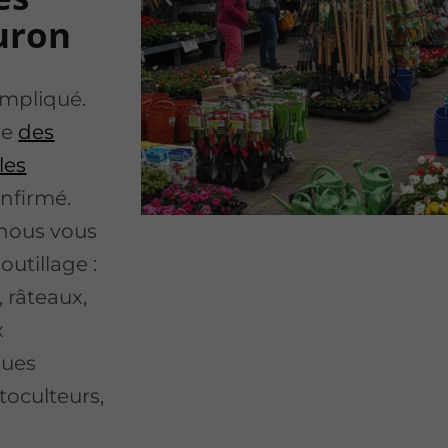
uron
ompliqué.
se
des
les
onfirmé.
 nous vous
tillage :
, râteaux,
x
ques
toculteurs,