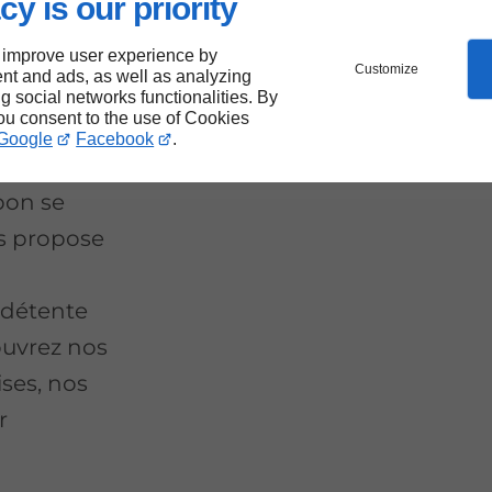
cy is our priority
 improve user experience by
Customize
e
nt and ads, as well as analyzing
ng social networks functionalities. By
ron
you consent to the use of Cookies
Google
Facebook
.
 bon se
s propose
 détente
ouvrez nos
ises, nos
r