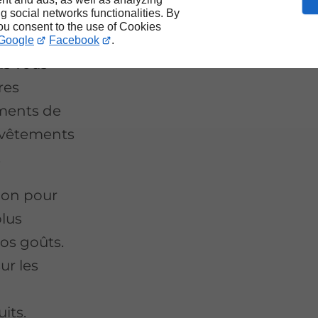
ng social networks functionalities. By
ements est
you consent to the use of Cookies
jets de
Google
Facebook
.
us vous
res
ements de
revêtements
.
tion pour
plus
vos goûts.
ur les
s
its.