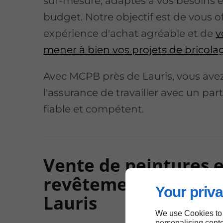
sur-mesure, adaptés à vos besoins e
budget. Notre objectif est de vous of
expérience d'achat agréable et de
v
mener à bien vos projets de bricola
Avec MCPB près de Lauris, vous ave
l'assurance de travailler avec un par
fiable et compétent.
Vente de peintures e
revêtements près d
Your priva
Lauris
We use Cookies to
personalising conte