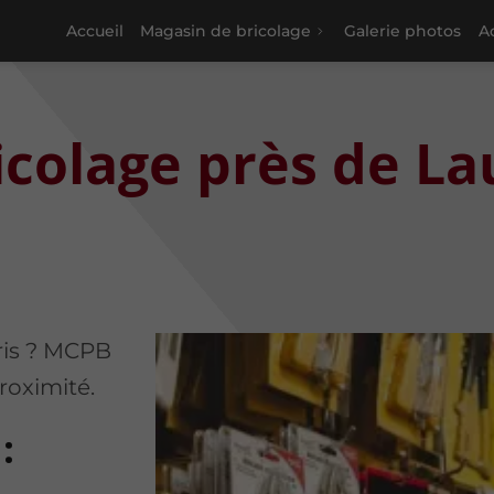
Accueil
Magasin de bricolage
Galerie photos
Ac
colage près de La
uris ? MCPB
roximité.
: