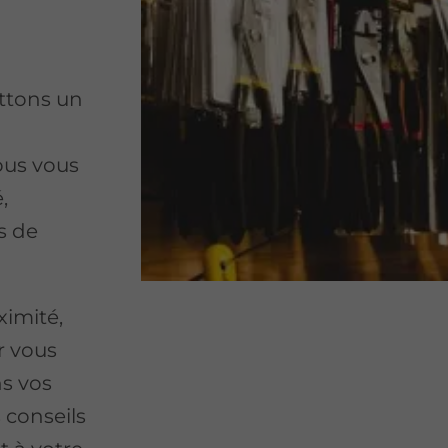
ttons un
ous vous
,
s de
ximité,
r vous
s vos
 conseils