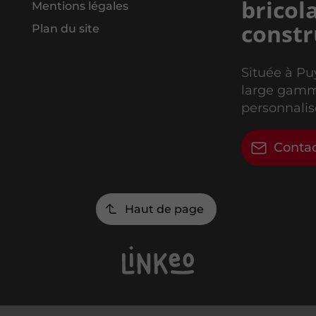
bricol
Mentions légales
constr
Plan du site
Située à Pu
large gamme
personnalis
Conta
Haut de page