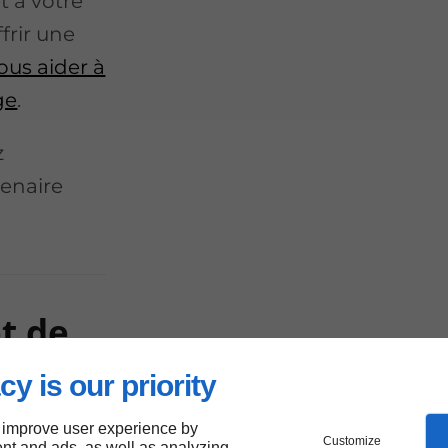
t à votre
frir une
ous aider à
ge
.
z
tenaire
t de
e
cy is our priority
 improve user experience by
Customize
nt and ads, as well as analyzing