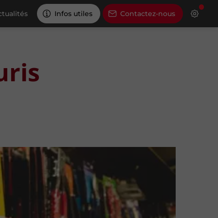
tualités
Infos utiles
Contactez-nous
uris