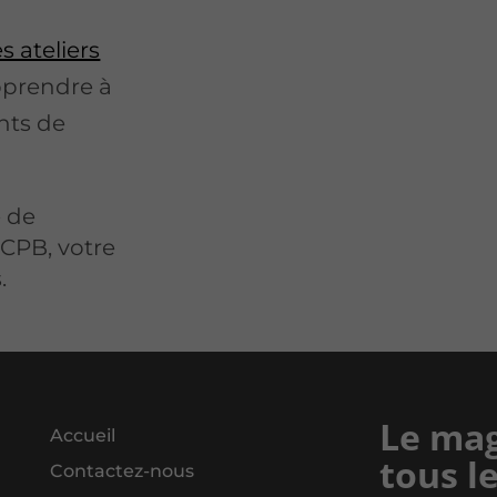
s ateliers
pprendre à
ents de
 de
CPB, votre
.
Le mag
Accueil
tous l
Contactez-nous